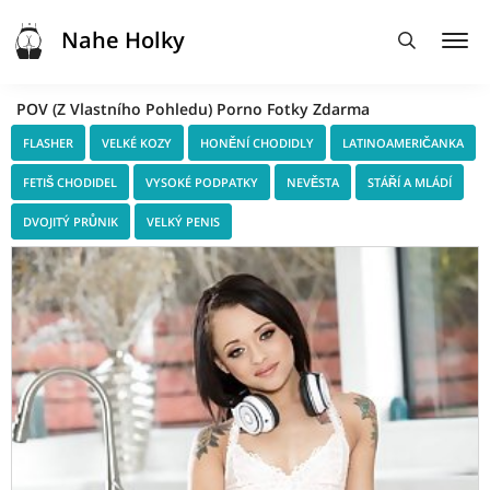
Nahe Holky
POV (Z Vlastního Pohledu) Porno Fotky Zdarma
FLASHER
VELKÉ KOZY
HONĚNÍ CHODIDLY
LATINOAMERIČANKA
FETIŠ CHODIDEL
VYSOKÉ PODPATKY
NEVĚSTA
STÁŘÍ A MLÁDÍ
DVOJITÝ PRŮNIK
VELKÝ PENIS